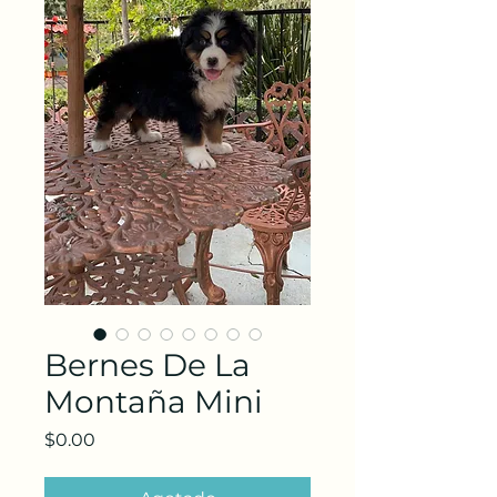
Bernes De La
Montaña Mini
Precio
$0.00