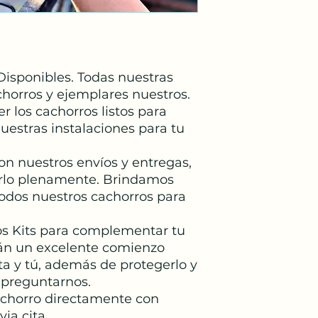
para personas a
hipoalergénicos
Tipo de pelo: La
Tamaño: Mini
Peso: 6 a 12 kg
isponibles. Todas nuestras
A los 3 meses d
chorros y ejemplares nuestros.
pero a los 6 me
 los cachorros listos para
Colores: Dorado
uestras instalaciones para tu
Cuidados: Recibi
requerimientos n
n nuestros envíos y entregas,
importante que 
lo plenamente. Brindamos
Estos perros nec
diaria y En cuant
todos nuestros cachorros para
cepillados frec
al menos un cepi
os Kits para complementar tu
án un excelente comienzo
a y tú, además de protegerlo y
 preguntarnos.
achorro directamente con
via cita