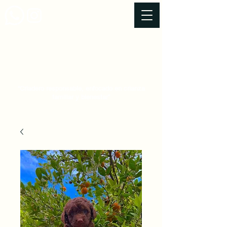
Horario de atención
Lunes a Domingo 24 Horas Del Dia
Cachorros
Otras Razas
Contacto
Clientes Satisfechos
“Criadero responsable, enfocado en crianza
familiar y bienestar”