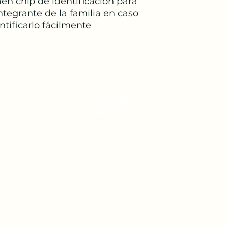
en chip de identificación para
tegrante de la familia en caso
ntificarlo fácilmente
56 4980 8365
© 2022 por Criadero GoldenDoodle Teotihuacán
an Estado De México 55870 Calle Nezahualcóyotl y Avenida Del 
Goldendoodle Criadero De Cachorros Teotihuacan Mexico