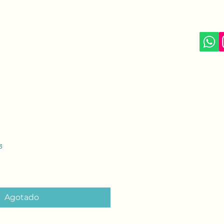
3
Agotado