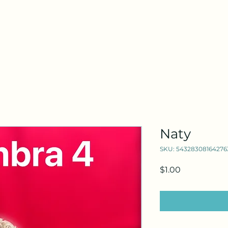
Horario de atención
Lunes a Domingo 24 Horas Del Dia
Naty
SKU: 54328308164276
Precio
$1.00