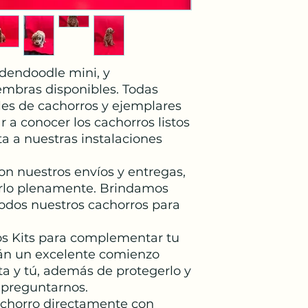
Son Ideales par
Personas con di
mayores y
para personas 
hipoalergénico
dendoodle mini, y
​​​​​​​Tipo de pel
embras disponibles. Todas
Tamaño: Mini
les de cachorros y ejemplares
​​​​​​​Peso: 6 a 12 kg​​​​​​​
 a conocer los cachorros listos
A los 3 meses d
a a nuestras instalaciones
pero a los 6 m
Colores:
Dorados y
Cuidados:
Recib
n nuestros envíos y entregas,
requerimientos 
lo plenamente. Brindamos
Es im
portante 
todos nuestros cachorros para
exceso, Estos p
forma diaria y 
os Kits para complementar tu
exige cepillado
án un excelente comienzo
recomendándos
a y tú, además de protegerlo y
cepillado al día
 preguntarnos.
achorro directamente con